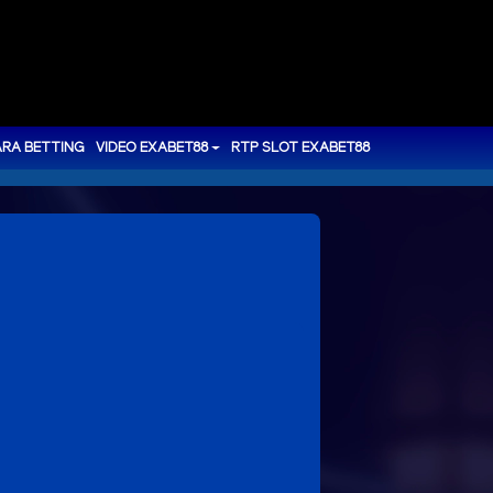
RA BETTING
VIDEO EXABET88
RTP SLOT EXABET88