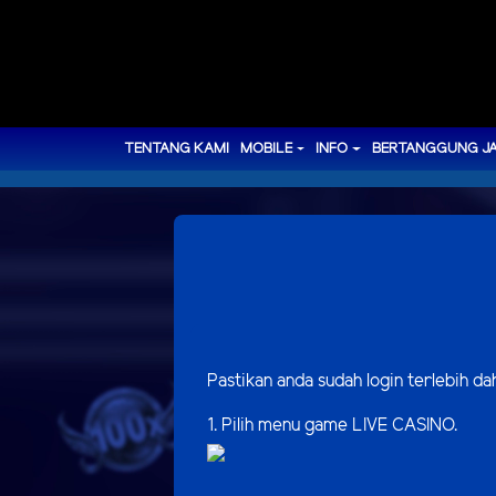
TENTANG KAMI
MOBILE
INFO
BERTANGGUNG J
Pastikan anda sudah login terlebih d
1. Pilih menu game LIVE CASINO.